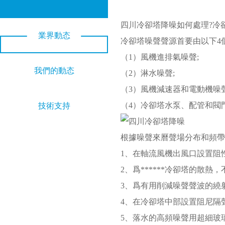
四川冷卻塔降噪如何處理?冷
業界動态
冷卻塔噪聲聲源首要由以下4
（1）風機進排氣噪聲;
我們的動态
（2）淋水噪聲;
（3）風機減速器和電動機噪聲
（4）冷卻塔水泵、配管和閥
技術支持
根據噪聲來曆聲場分布和頻帶
1、在軸流風機出風口設置阻
2、爲******冷卻塔的
3、爲有用削減噪聲聲波的繞
4、在冷卻塔中部設置阻尼隔
5、落水的高頻噪聲用超細玻