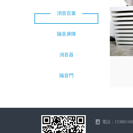
消音百葉
隔音屏障
消音器
隔音門
電話：153881166