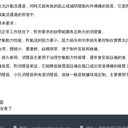
在允許氣流通過，同時又能有效的阻止或減弱聲能向外傳播的裝置。它是
或氣流通過的管道中。
基本要求：
的正常工作狀況下，對所要求的頻帶範圍有足夠大的消聲量。
空氣動力性能，對氣流的阻力要小。阻力損失和功率損失要控制在實際允
合理，體積小、重量輕、結構簡單、便于制作安裝和維修。
*便宜，經久耐用。消聲器主要用于治理空氣動力性噪聲，通常會安裝設備的
種裝置。對消聲器來說，它能降低噪聲源設備在風口或沿管道傳播的噪聲.
消聲器、小孔消聲器和有源消聲器。規格一般是根據現場定制。主要應用
器
沒有了