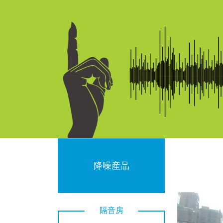
降噪産品
隔音房