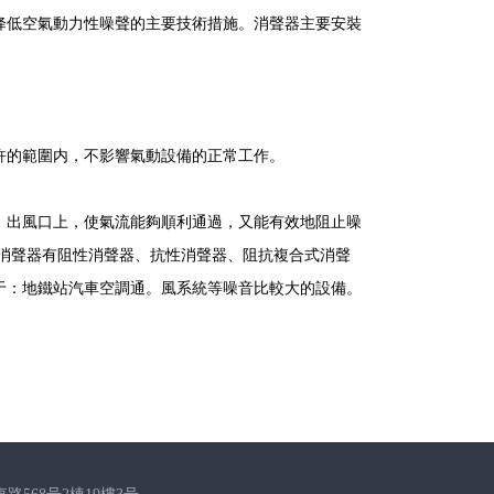
降低空氣動力性噪聲的主要技術措施。消聲器主要安裝
許的範圍内，不影響氣動設備的正常工作。
進、出風口上，使氣流能夠順利通過，又能有效地阻止噪
消聲器有阻性消聲器、抗性消聲器、阻抗複合式消聲
于：地鐵站汽車空調通。風系統等噪音比較大的設備。