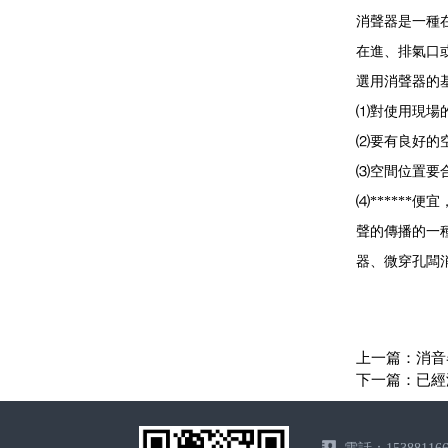
消聲器是一種
在進、排氣口
選用消聲器的
⑴對使用現場
⑵要有良好的
⑶空間位置要
⑷*****
聲的傳播的一
器、微穿孔闆
上一篇：
消音
下一篇：已經