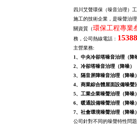
四川艾聲環保（噪音治理）工
施工的技術企業，是噪聲治理
環保工程專業
關資質（
1538
務，公司熱線電話：
主營業務:
1、中央冷卻塔噪音治理（降
2、冷卻塔噪音治理（降噪）
3、隔音屏障噪音治理（降噪
4、商業綜合體屋面設備噪聲
5、工業企業噪聲治理（降噪
6、暖通設備噪聲治理（降噪
7、社會環境噪聲治理（降噪
公司針對不同的噪聲特性問題